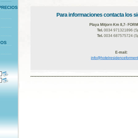
PRECIOS
Para informaciones contacta los s
Playa Mitjorn Km 8,7- FO
Tel.
0034 971321896 (S
Tel.
0034 687575724 (S
TOS
E-mail:
info@hotelresidenceformen