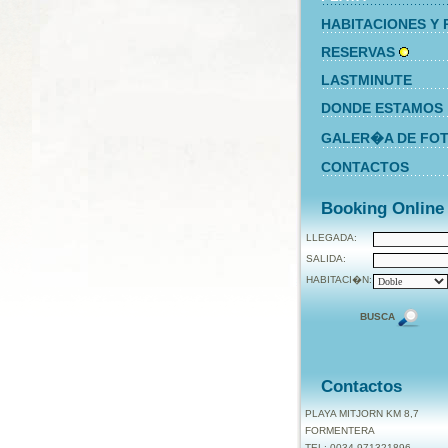
HABITACIONES Y 
RESERVAS
LASTMINUTE
DONDE ESTAMOS
GALER�A DE FO
CONTACTOS
Booking Online
LLEGADA:
SALIDA:
HABITACI�N:
BUSCA
Contactos
PLAYA MITJORN KM 8,7
FORMENTERA
TEL: 0034 971321896