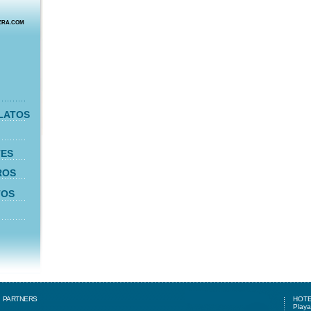
ERA.COM
LATOS
TES
ROS
TOS
-
PARTNERS
HOTE
Playa