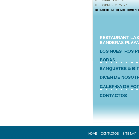
TEL: 0034 687575724
INFO@HOTELRESIDENCEFORMENT
RESTAURANT LAS
BANDERAS PLAYA
LOS NUESTROS P
BODAS
BANQUETES & BI
DICEN DE NOSOT
GALER�A DE FO
CONTACTOS
HOME
-
CONTACTOS
-
SITE MAP