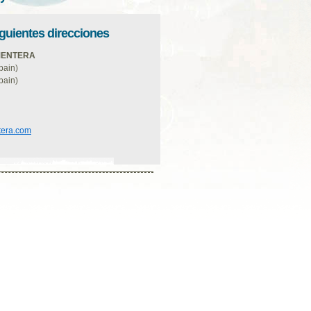
iguientes direcciones
RMENTERA
pain)
pain)
tera.com